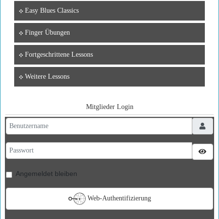
Easy Blues Classics
Finger Übungen
Fortgeschrittene Lessons
Weitere Lessons
Mitglieder Login
Benutzername
Passwort
Pass
Angemeldet bleiben
Web-Authentifizierung