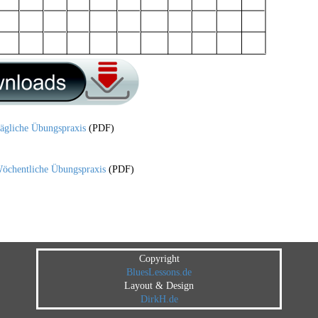
ägliche Übungspraxis
(PDF)
öchentliche Übungspraxis
(PDF)
Copyright
BluesLessons.de
Layout & Design
DirkH.de