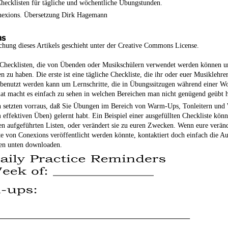
hecklisten für tägliche und wöchentliche Übungstunden.
nexions. Übersetzung Dirk Hagemann
chung dieses Artikels geschieht unter der Creative Commons License.
 Checklisten, die von Übenden oder Musikschülern verwendet werden können um
 zu haben. Die erste ist eine tägliche Checkliste, die ihr oder euer Musiklehrer
 benutzt werden kann um Lernschritte, die in Übungssitzugen während einer Wo
 macht es einfach zu sehen in welchen Bereichen man nicht genügend geübt h
n setzten vorraus, daß Sie Übungen im Bereich von Warm-Ups, Tonleitern und 
effektiven Üben) gelernt habt. Ein Beispiel einer ausgefüllten Checkliste kön
en aufgeführten Listen, oder verändert sie zu euren Zwecken. Wenn eure veränd
te von Conexions veröffentlicht werden könnte, kontaktiert doch einfach die A
ien unten downloaden.