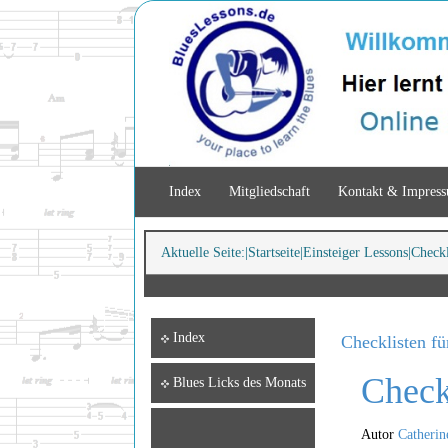
Index
Mitgliedschaft
Kontakt & Impres
Aktuelle Seite:
Startseite
Einsteiger Lessons
Checkl
Index
Checklisten f
Check
Blues Licks des Monats
Autor
Catherin