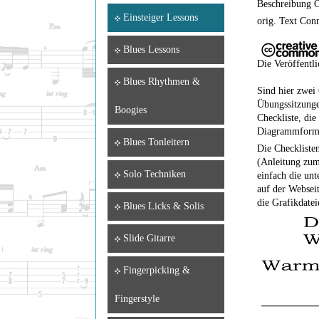
Beschreibung C
Einsteiger Lessons
orig. Text Con
Blues Lessons
Die Veröffentli
Blues Rhythmen &
Sind hier zwei
Übungssitzungen
Boogies
Checkliste, die
Diagrammformat
Blues Tonleitern
Die Checkliste
(Anleitung zum 
Solo Techniken
einfach die unt
auf der Websei
die Grafikdate
Blues Licks & Solis
Slide Gitarre
Fingerpicking &
Fingerstyle