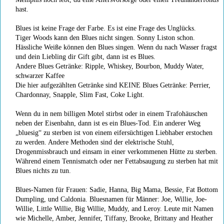
hast.
Blues ist keine Frage der Farbe. Es ist eine Frage des Unglücks.
Tiger Woods kann den Blues nicht singen. Sonny Liston schon.
Hässliche Weiße können den Blues singen. Wenn du nach Wasser fragst
und dein Liebling dir Gift gibt, dann ist es Blues.
Andere Blues Getränke: Ripple, Whiskey, Bourbon, Muddy Water,
schwarzer Kaffee
Die hier aufgezählten Getränke sind KEINE Blues Getränke: Perrier,
Chardonnay, Snapple, Slim Fast, Coke Light.
Wenn du in nem billigen Motel stirbst oder in einem Trafohäuschen
neben der Eisenbahn, dann ist es ein Blues-Tod. Ein anderer Weg
„bluesig“ zu sterben ist von einem eifersüchtigen Liebhaber erstochen
zu werden. Andere Methoden sind der elektrische Stuhl,
Drogenmissbrauch und einsam in einer verkommenen Hütte zu sterben.
Während einem Tennismatch oder ner Fettabsaugung zu sterben hat mit
Blues nichts zu tun.
Blues-Namen für Frauen: Sadie, Hanna, Big Mama, Bessie, Fat Bottom
Dumpling, und Caldonia. Bluesnamen für Männer: Joe, Willie, Joe-
Willie, Little Willie, Big Willie, Muddy, and Leroy. Leute mit Namen
wie Michelle, Amber, Jennifer, Tiffany, Brooke, Brittany and Heather