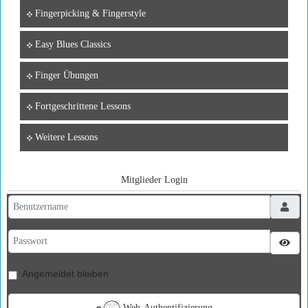
Fingerpicking & Fingerstyle
Easy Blues Classics
Finger Übungen
Fortgeschrittene Lessons
Weitere Lessons
Mitglieder Login
Benutzername
Passwort
Pass
Angemeldet bleiben
Web-Authentifizierung