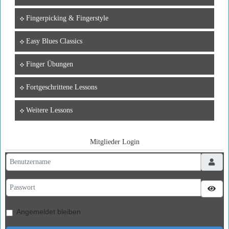
Fingerpicking & Fingerstyle
Easy Blues Classics
Finger Übungen
Fortgeschrittene Lessons
Weitere Lessons
Mitglieder Login
Benutzername
Passwort
Pass
Angemeldet bleiben