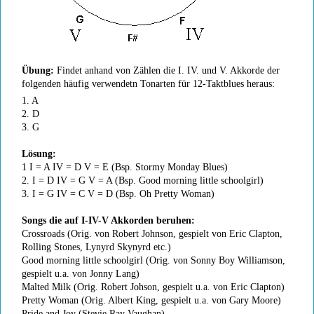
Übung:
Findet anhand von Zählen die I. IV. und V. Akkorde der
folgenden häufig verwendetn Tonarten für 12-Taktblues heraus:
1. A
2. D
3. G
Lösung:
1 I = A IV = D V = E (Bsp. Stormy Monday Blues)
2. I = D IV = G V = A (Bsp. Good morning little schoolgirl)
3. I = G IV = C V = D (Bsp. Oh Pretty Woman)
Songs die auf I-IV-V Akkorden beruhen:
Crossroads (Orig. von Robert Johnson, gespielt von Eric Clapton,
Rolling Stones, Lynyrd Skynyrd etc.)
Good morning little schoolgirl (Orig. von Sonny Boy Williamson,
gespielt u.a. von Jonny Lang)
Malted Milk (Orig. Robert Johson, gespielt u.a. von Eric Clapton)
Pretty Woman (Orig. Albert King, gespielt u.a. von Gary Moore)
Pride and Joy (Stevie Ray Vaughan)