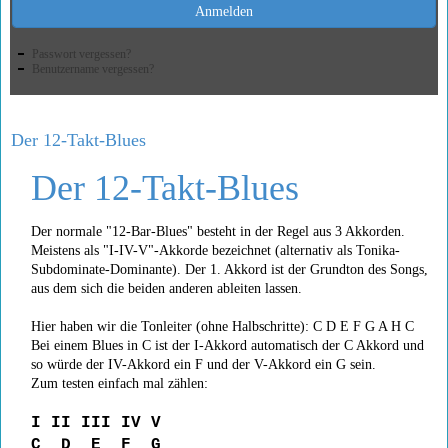
Anmelden
Passwort vergessen?
Benutzername vergessen?
Der 12-Takt-Blues
Der 12-Takt-Blues
Der normale "12-Bar-Blues" besteht in der Regel aus 3 Akkorden.
Meistens als "I-IV-V"-Akkorde bezeichnet (alternativ als Tonika-
Subdominate-Dominante). Der 1. Akkord ist der Grundton des Songs,
aus dem sich die beiden anderen ableiten lassen.
Hier haben wir die Tonleiter (ohne Halbschritte): C D E F G A H C
Bei einem Blues in C ist der I-Akkord automatisch der C Akkord und
so würde der IV-Akkord ein F und der V-Akkord ein G sein.
Zum testen einfach mal zählen:
I II III IV V
C D E F G