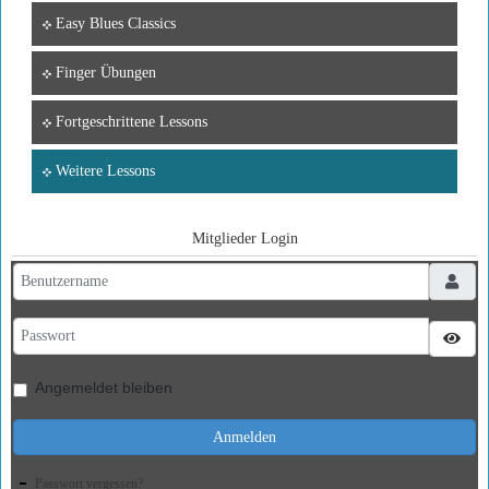
Easy Blues Classics
Finger Übungen
Fortgeschrittene Lessons
Weitere Lessons
Mitglieder Login
Benutzername
Passwort
Pass
Angemeldet bleiben
Anmelden
Passwort vergessen?