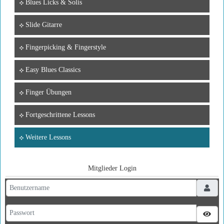
Blues Licks & Solis
Slide Gitarre
Fingerpicking & Fingerstyle
Easy Blues Classics
Finger Übungen
Fortgeschrittene Lessons
Weitere Lessons
Mitglieder Login
Benutzername
Passwort
Pass