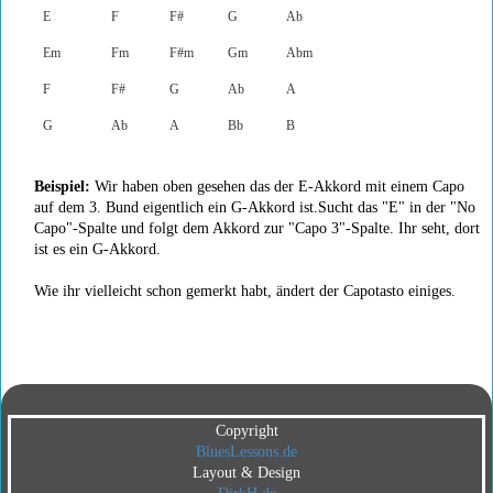
E
F
F#
G
Ab
Em
Fm
F#m
Gm
Abm
F
F#
G
Ab
A
G
Ab
A
Bb
B
Beispiel:
Wir haben oben gesehen das der E-Akkord mit einem Capo
auf dem 3. Bund eigentlich ein G-Akkord ist.Sucht das "E" in der "No
Capo"-Spalte und folgt dem Akkord zur "Capo 3"-Spalte. Ihr seht, dort
ist es ein G-Akkord.
Wie ihr vielleicht schon gemerkt habt, ändert der Capotasto einiges.
Copyright
BluesLessons.de
Layout & Design