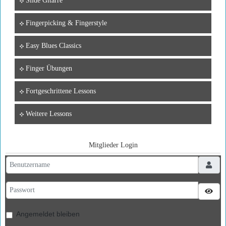
Slide Gitarre
Fingerpicking & Fingerstyle
Easy Blues Classics
Finger Übungen
Fortgeschrittene Lessons
Weitere Lessons
Mitglieder Login
Benutzername
Passwort
Pass
Angemeldet bleiben