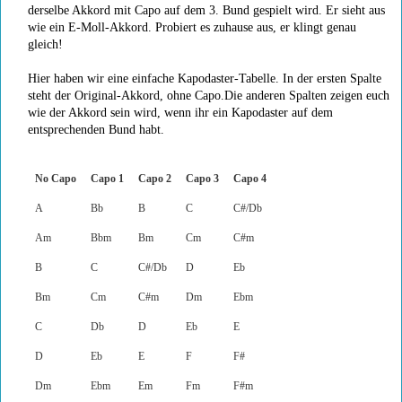
derselbe Akkord mit Capo auf dem 3. Bund gespielt wird. Er sieht aus
wie ein E-Moll-Akkord. Probiert es zuhause aus, er klingt genau
gleich!
Hier haben wir eine einfache Kapodaster-Tabelle. In der ersten Spalte
steht der Original-Akkord, ohne Capo.Die anderen Spalten zeigen euch
wie der Akkord sein wird, wenn ihr ein Kapodaster auf dem
entsprechenden Bund habt.
No Capo
Capo 1
Capo 2
Capo 3
Capo 4
A
Bb
B
C
C#/Db
Am
Bbm
Bm
Cm
C#m
B
C
C#/Db
D
Eb
Bm
Cm
C#m
Dm
Ebm
C
Db
D
Eb
E
D
Eb
E
F
F#
Dm
Ebm
Em
Fm
F#m