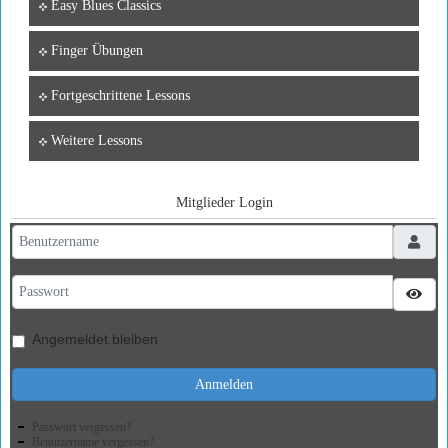
Easy Blues Classics
Finger Übungen
Fortgeschrittene Lessons
Weitere Lessons
Mitglieder Login
Benutzername
Passwort
Pass
Angemeldet bleiben
Anmelden
Passwort vergessen?
Benutzername vergessen?